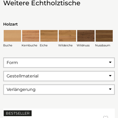
Weitere Echtholztische
Holzart
Buche
Kernbuche
Eiche
Wildeiche
Wildnuss
Nussbaum
Form
Gestellmaterial
Verlängerung
BESTSELLER