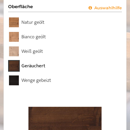
Oberfläche
Auswahlhilfe
Natur geölt
Bianco geölt
Weiß geölt
Geräuchert
Wenge gebeizt