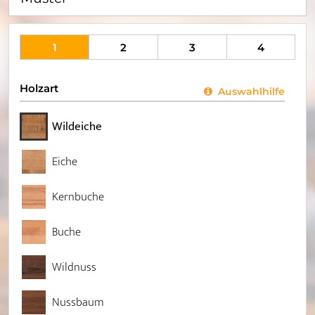
1
2
3
4
Holzart
Auswahlhilfe
Wildeiche
Eiche
Kernbuche
Buche
Wildnuss
Nussbaum