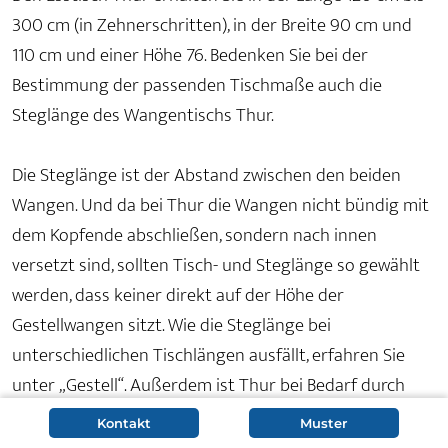
300 cm (in Zehnerschritten), in der Breite 90 cm und
110 cm und einer Höhe 76. Bedenken Sie bei der
Bestimmung der passenden Tischmaße auch die
Steglänge des Wangentischs Thur.
Die Steglänge ist der Abstand zwischen den beiden
Wangen. Und da bei Thur die Wangen nicht bündig mit
dem Kopfende abschließen, sondern nach innen
versetzt sind, sollten Tisch- und Steglänge so gewählt
werden, dass keiner direkt auf der Höhe der
Gestellwangen sitzt. Wie die Steglänge bei
unterschiedlichen Tischlängen ausfällt, erfahren Sie
unter „Gestell“. Außerdem ist Thur bei Bedarf durch
Ansteckplatten verlängerbar, sodass Sie ggf. einen
Kontakt
Muster
etwas kürzeren Tisch wählen können.