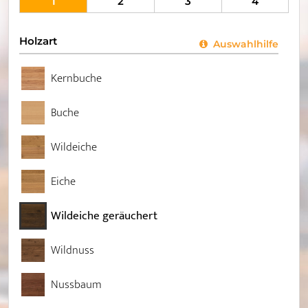
1
2
3
4
Holzart
Auswahlhilfe
Kernbuche
Buche
Wildeiche
Eiche
Wildeiche geräuchert
Wildnuss
Nussbaum