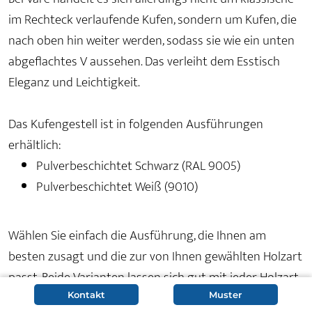
im Rechteck verlaufende Kufen, sondern um Kufen, die
nach oben hin weiter werden, sodass sie wie ein unten
abgeflachtes V aussehen. Das verleiht dem Esstisch
Eleganz und Leichtigkeit.
Das Kufengestell ist in folgenden Ausführungen
erhältlich:
Pulverbeschichtet Schwarz (RAL 9005)
Pulverbeschichtet Weiß (9010)
Wählen Sie einfach die Ausführung, die Ihnen am
besten zusagt und die zur von Ihnen gewählten Holzart
passt. Beide Varianten lassen sich gut mit jeder Holzart
kombinieren, auch wenn jedes Mal eine andere Wirkung
Kontakt
Muster