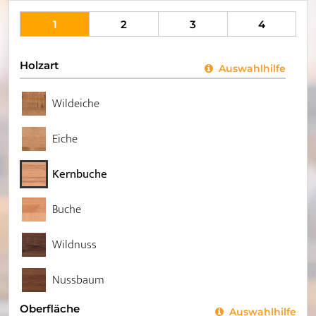
1
2
3
4
Holzart
Auswahlhilfe
Wildeiche
Eiche
Kernbuche
Buche
Wildnuss
Nussbaum
Oberfläche
Auswahlhilfe