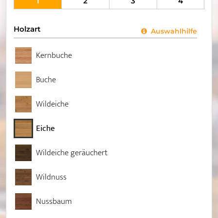
1
2
3
4
Holzart
Auswahlhilfe
Kernbuche
Buche
Wildeiche
Eiche
Wildeiche geräuchert
Wildnuss
Nussbaum