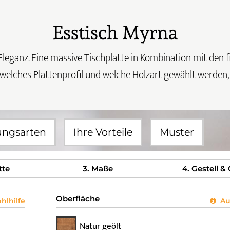
Esstisch Myrna
eganz. Eine massive Tischplatte in Kombination mit den fili
elches Plattenprofil und welche Holzart gewählt werden, e
ungsarten
Ihre Vorteile
Muster
tte
3
. Maße
4
. Gestell &
Oberfläche
lhilfe
Aus
Natur geölt