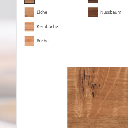
Eiche
Nussbaum
Kernbuche
Buche