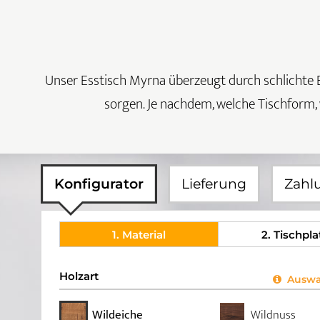
Unser Esstisch Myrna überzeugt durch schlichte El
sorgen. Je nachdem, welche Tischform, w
Konfigurator
Lieferung
Zahl
1
. Material
2
. Tischpla
Holzart
Auswah
Wildeiche
Wildnuss