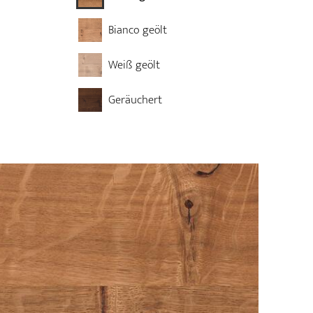
Bianco geölt
Weiß geölt
Geräuchert