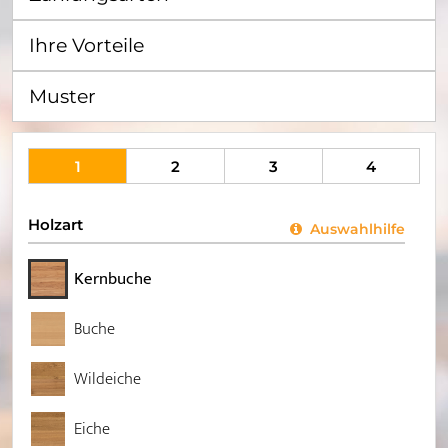
Ihre Vorteile
Muster
1
2
3
4
Holzart
Auswahlhilfe
Kernbuche
Buche
Wildeiche
Eiche