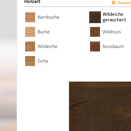
Holzart
Auswah
Wildeiche
Kernbuche
geräuchert
Buche
Wildnuss
Wildeiche
Nussbaum
Eiche