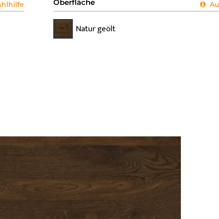
Oberfläche
lhilfe
Aus
Natur geölt