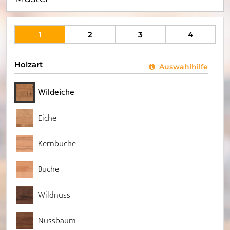
1
2
3
4
Holzart
Auswahlhilfe
Wildeiche
Eiche
Kernbuche
Buche
Wildnuss
Nussbaum