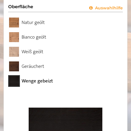
Oberfläche
Auswahlhilfe
Natur geölt
Bianco geölt
Weiß geölt
Geräuchert
Wenge gebeizt