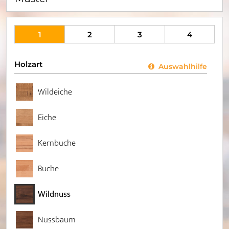
1
2
3
4
Holzart
Auswahlhilfe
Wildeiche
Eiche
Kernbuche
Buche
Wildnuss
Nussbaum