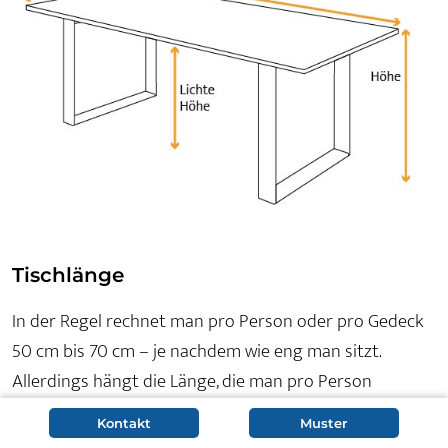
Tischlänge
In der Regel rechnet man pro Person oder pro Gedeck
50 cm bis 70 cm – je nachdem wie eng man sitzt.
Allerdings hängt die Länge, die man pro Person
berücksichtigen sollte, auch von den Sitzmöbeln ab, die
Kontakt
Muster
zum Einsatz kommen. Ein gepolsterter Sesselstuhl mit