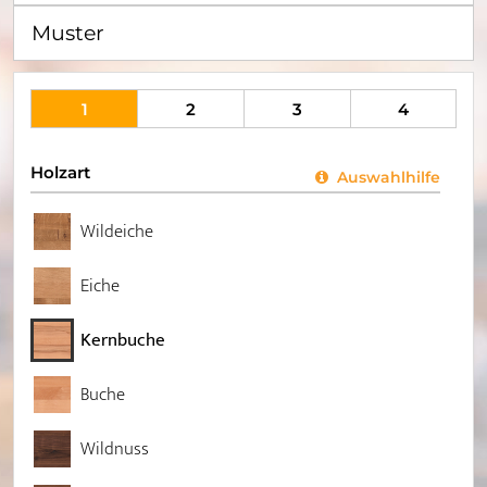
Muster
1
2
3
4
Holzart
Auswahlhilfe
Wildeiche
Eiche
Kernbuche
Buche
Wildnuss