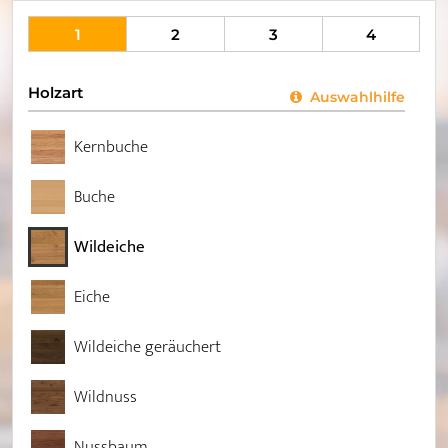
1
2
3
4
Holzart
Auswahlhilfe
Kernbuche
Buche
Wildeiche
Eiche
Wildeiche geräuchert
Wildnuss
Nussbaum