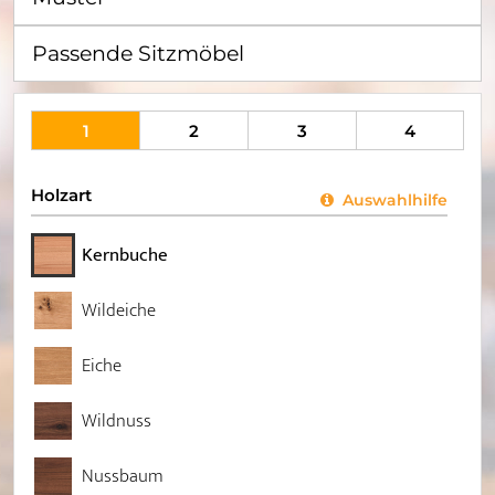
Passende Sitzmöbel
1
2
3
4
Holzart
Auswahlhilfe
Kernbuche
Wildeiche
Eiche
Wildnuss
Nussbaum