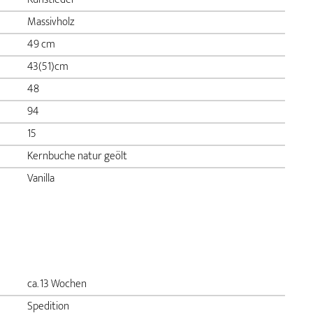
Massivholz
49 cm
43(51)cm
48
94
15
Kernbuche natur geölt
Vanilla
ca. 13 Wochen
Spedition