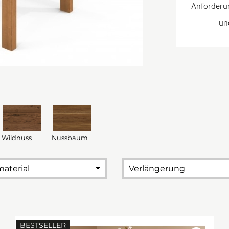
Anforderun
un
Wildnuss
Nussbaum
material
Verlängerung
BESTSELLER