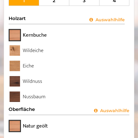
1
2
3
4
Holzart
Auswahlhilfe
Kernbuche
Wildeiche
Eiche
Wildnuss
Nussbaum
Oberfläche
Auswahlhilfe
Natur geölt