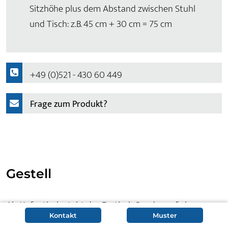
Sitzhöhe plus dem Abstand zwischen Stuhl
und Tisch: z.B. 45 cm + 30 cm = 75 cm
+49 (0)521 - 430 60 449
Frage zum Produkt?
Gestell
Als Kufentisch steht der Esstisch Sondre auf einem
Kontakt
Muster
Kufengestell, das aus Stahl gefertigt wird. Die einzelnen