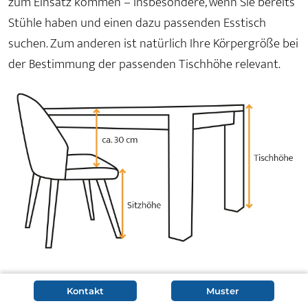
zum Einsatz kommen – insbesondere, wenn Sie bereits
Stühle haben und einen dazu passenden Esstisch
suchen. Zum anderen ist natürlich Ihre Körpergröße bei
der Bestimmung der passenden Tischhöhe relevant.
Hier einige Richtwerte zur Berechnung der passenden
Kontakt
Muster
Tischöhe: