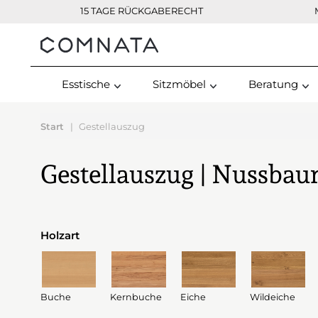
15 TAGE RÜCKGABERECHT
Kontakt
Esstische
Sitzmöbel
Beratung
Start
Gestellauszug
Gestellauszug | Nussba
Holzart
Buche
Kernbuche
Eiche
Wildeiche