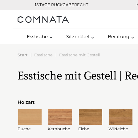
15 TAGE RÜCKGABERECHT
Kontakt
Esstische
Sitzmöbel
Beratung
Start
Esstische
Esstische mit Gestell
Esstische mit Gestell | R
Holzart
Buche
Kernbuche
Eiche
Wildeiche