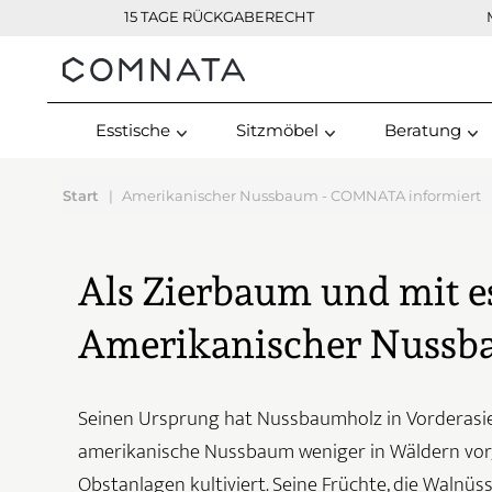
15 TAGE RÜCKGABERECHT
Kontakt
Esstische
Sitzmöbel
Beratung
Start
Amerikanischer Nussbaum - COMNATA informiert
Als Zierbaum und mit e
Amerikanischer Nuss
Seinen Ursprung hat Nussbaumholz in Vorderasi
amerikanische Nussbaum weniger in Wäldern vor,
Obstanlagen kultiviert. Seine Früchte, die Walnüs