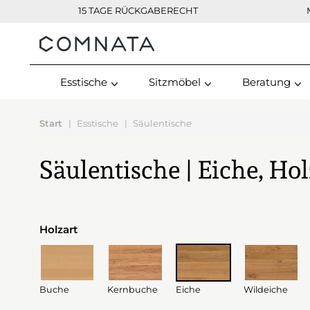
15 TAGE RÜCKGABERECHT
Kontakt
Esstische
Sitzmöbel
Beratung
Start
Esstische
Säulentische
Säulentische | Eiche, Hol
Holzart
Buche
Kernbuche
Eiche
Wildeiche