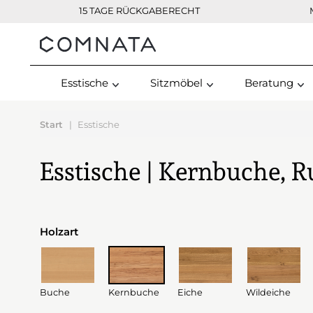
15 TAGE RÜCKGABERECHT
Kontakt
Esstische
Sitzmöbel
Beratung
Start
Esstische
Esstische | Kernbuche, R
Holzart
Buche
Kernbuche
Eiche
Wildeiche