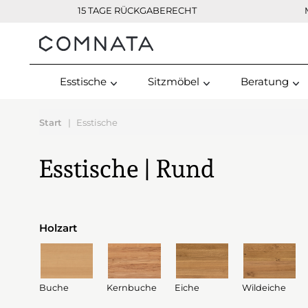
15 TAGE RÜCKGABERECHT
Kontakt
Esstische
Sitzmöbel
Beratung
Start
Esstische
Esstische | Rund
Holzart
Buche
Kernbuche
Eiche
Wildeiche