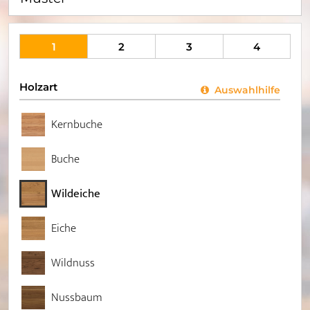
1
2
3
4
Holzart
Auswahlhilfe
Kernbuche
Buche
Wildeiche
Eiche
Wildnuss
Nussbaum